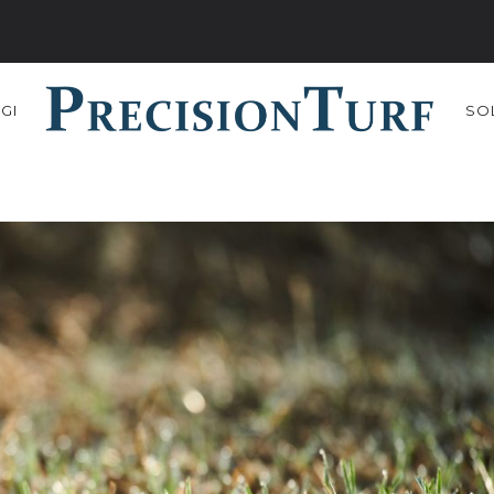
GI
SO