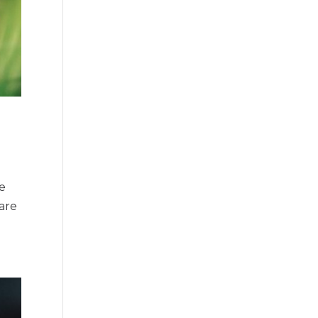
re
sare